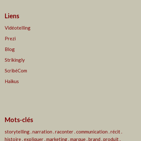
Liens
Vidéotelling
Prezi
Blog
Strikingly
ScribéCom
Haïkus
Mots-clés
storytelling . narration . raconter . communication . récit .
histoire . expliquer . marketing . marque . brand . produit .