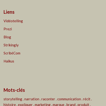
Liens
Vidéotelling
Prezi
Blog
Strikingly
ScribéCom
Haïkus
Mots-clés
storytelling . narration . raconter . communication . récit .
histoire . expliquer . marketing . marque . brand . produit .